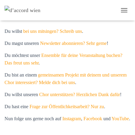
Kontakt
N
A
V
Du willst
bei uns mitsingen? Schreib uns
.
I
G
Du magst unseren
Newsletter abonnieren? Sehr gerne
!
A
Du möchtest unser
Ensemble für deine Veranstaltung buchen?
T
I
Das freut uns sehr
.
O
Du bist an einem
gemeinsamen Projekt mit deinem und unserem
N
U
Chor interessiert? Melde dich bei uns
.
M
Du willst unseren
Chor unterstützen? Herzlichen Dank dafür
!
S
C
Du hast eine
Frage zur Öffentlichkeitsarbeit? Nur zu
.
H
A
Nun folge uns gerne noch auf
Instagram
,
Facebook
und
YouTube
.
L
T
E