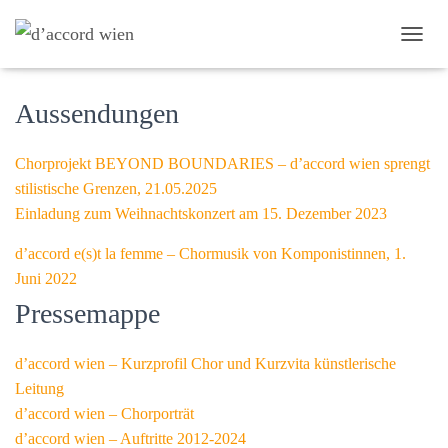
Presse und Medien
N
A
V
Aussendungen
I
G
A
Chorprojekt BEYOND BOUNDARIES – d’accord wien sprengt
T
stilistische Grenzen, 21.05.2025
I
Einladung zum Weihnachtskonzert am 15. Dezember 2023
O
N
d’accord e(s)t la femme – Chormusik von Komponistinnen, 1.
U
Juni 2022
M
Pressemappe
S
C
H
d’accord wien – Kurzprofil Chor und Kurzvita künstlerische
A
Leitung
L
d’accord wien – Chorporträt
T
d’accord wien – Auftritte 2012-2024
E