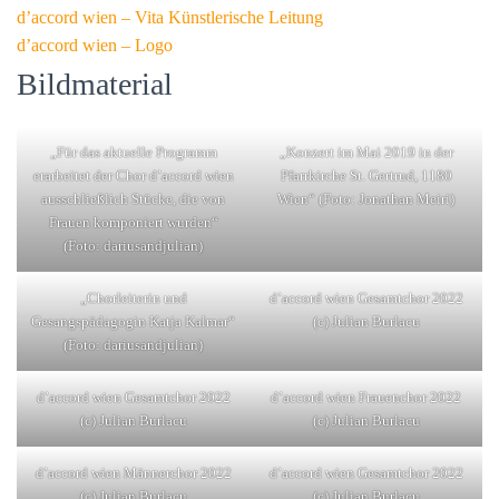
d’accord wien – Vita Künstlerische Leitung
N
d’accord wien – Logo
Bildmaterial
„Für das aktuelle Programm
„Konzert im Mai 2019 in der
erarbeitet der Chor d’accord wien
Pfarrkirche St. Gertrud, 1180
ausschließlich Stücke, die von
Wien“ (Foto: Jonathan Meiri)
Frauen komponiert wurden“
(Foto: dariusandjulian)
„Chorleiterin und
d’accord wien Gesamtchor 2022
Gesangspädagogin Katja Kalmar“
(c) Julian Burlacu
(Foto: dariusandjulian)
d’accord wien Gesamtchor 2022
d’accord wien Frauenchor 2022
(c) Julian Burlacu
(c) Julian Burlacu
d’accord wien Männerchor 2022
d’accord wien Gesamtchor 2022
(c) Julian Burlacu
(c) Julian Burlacu