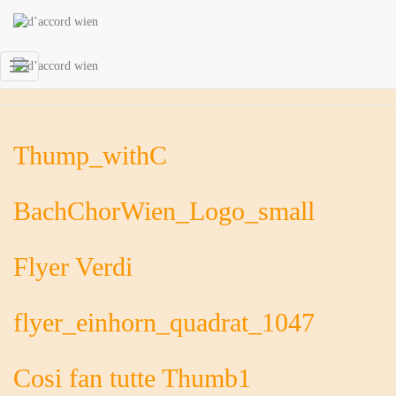
2019
Navigation
umschalten
Thump_withC
BachChorWien_Logo_small
Flyer Verdi
flyer_einhorn_quadrat_1047
Cosi fan tutte Thumb1