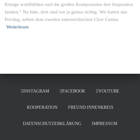
Könige wohlfühlten und die großen Komponisten ihre Inspiration
fanden.“ Na bitte, dort sind wir ja genau richtig. Wir hatten das
Privileg, neben dem zweiten österreichischen Chor Cantus
Weiterlesen
INSTAGRAM
FACEBOOK
YOUTUBE
KOOPERATION
FREUND:INNENKREIS
DATENSCHUTZERKLÄRUNG
IMPRESSUM