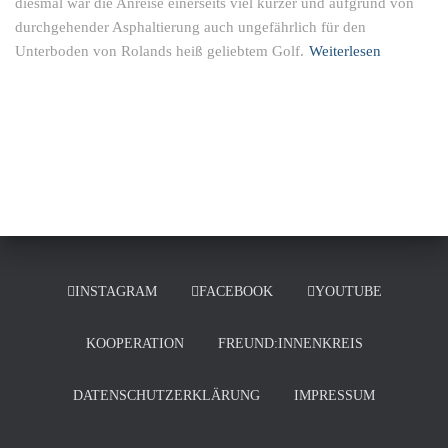
diesmal war die Anreise einerseits viel kürzer und aufgrund von
durchgehender Asphaltierung auch ungefährlich für den
Unterboden von Rolands heiß geliebtem Golf.
Weiterlesen
INSTAGRAM
FACEBOOK
YOUTUBE
KOOPERATION
FREUND:INNENKREIS
DATENSCHUTZERKLÄRUNG
IMPRESSUM