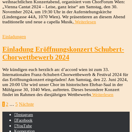
weihnachtlichen Konzertabend, organisiert vom ChorForum Wien:
„Vienna Cantat 2024 – Leise, ganz leise“ am Samstag, den 30.
November 2024, um 19:30 Uhr in der Auferstehungskirche
(Lindengasse 44A, 1070 Wien). Wir präsentieren an diesem Abend
traditionelle und neue a capella Musik,
Weiterlesen
Einladungen
Einladung Eröffnungskonzert Schubert-
Chorwettbewerb 2024
Wir kündigen euch herzlich an: d’accord wien ist zum 33.
Internationalen Franz-Schubert-Chorwettbewerb & Festival 2024 für
das Eröffnungskonzert eingeladen! Am Samstag, den 22. Juni 2024,
um 20:00 Uhr wird unser Chor im historischen Ehrbar-Saal in der
Mühlgasse 30, 1040 Wien, auftreten. Dieses besondere Konzert
findet im Rahmen des diesjährigen Wettbewerbs
Weiterlesen
Seitennummerierung
1
2
…
5
Nächste
der
Instagram
Beiträge
Facebook
YouTube
Kooperation