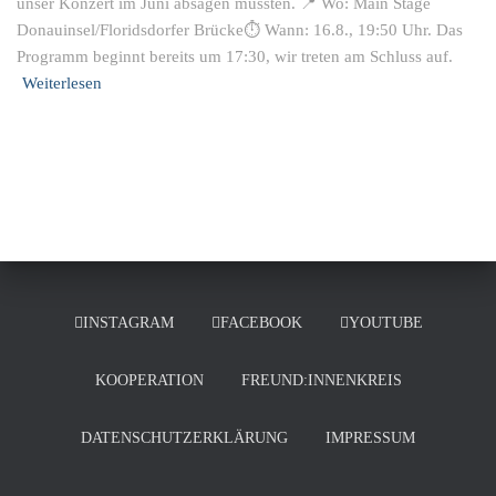
unser Konzert im Juni absagen mussten. 📍 Wo: Main Stage
Donauinsel/Floridsdorfer Brücke⏱ Wann: 16.8., 19:50 Uhr. Das
Programm beginnt bereits um 17:30, wir treten am Schluss auf.
Weiterlesen
INSTAGRAM
FACEBOOK
YOUTUBE
KOOPERATION
FREUND:INNENKREIS
DATENSCHUTZERKLÄRUNG
IMPRESSUM