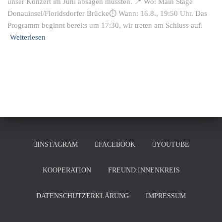
unser Konzert im Juni absagen mussten. 📍 Wo: Main Stage
Donauinsel/Floridsdorfer Brücke⏱ Wann: 16.8., 19:50 Uhr. Das
Programm beginnt bereits um 17:30, wir treten am Schluss auf.
Weiterlesen
INSTAGRAM
FACEBOOK
YOUTUBE
KOOPERATION
FREUND:INNENKREIS
DATENSCHUTZERKLÄRUNG
IMPRESSUM