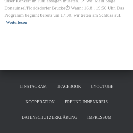
unser Konzert im Juni absagen mussten. 📍 Wo: Main Stage
Donauinsel/Floridsdorfer Brücke⏱ Wann: 16.8., 19:50 Uhr. Das
Programm beginnt bereits um 17:30, wir treten am Schluss auf.
Weiterlesen
INSTAGRAM
FACEBOOK
YOUTUBE
KOOPERATION
FREUND:INNENKREIS
DATENSCHUTZERKLÄRUNG
IMPRESSUM