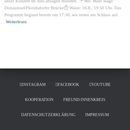
unser Konzert im Juni absagen mussten. 📍 Wo: Main Stage
Donauinsel/Floridsdorfer Brücke⏱ Wann: 16.8., 19:50 Uhr. Das
Programm beginnt bereits um 17:30, wir treten am Schluss auf.
Weiterlesen
INSTAGRAM
FACEBOOK
YOUTUBE
KOOPERATION
FREUND:INNENKREIS
DATENSCHUTZERKLÄRUNG
IMPRESSUM