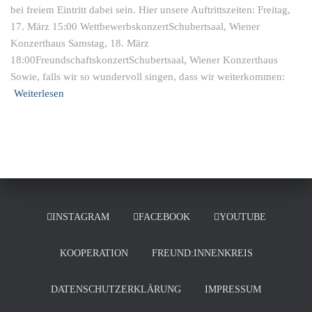
bei freiem Eintritt dabei sein. Hier unsere Auftrittszeiten: Freitag,
17. März 15:00 WettbewerbskonzertSchubertsaal, Wiener
Konzerthaus Samstag, 18. März
18:00FreundschaftskonzertSchubertsaal, Wiener Konzerthaus
Sowie, falls wir so wundervoll singen, dass wir weiterkommen:
Weiterlesen
INSTAGRAM
FACEBOOK
YOUTUBE
KOOPERATION
FREUND:INNENKREIS
DATENSCHUTZERKLÄRUNG
IMPRESSUM