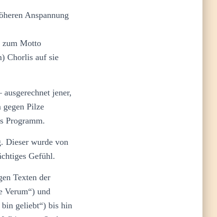
 höheren Anspannung
n zum Motto
) Chorlis auf sie
– ausgerechnet jener,
n gegen Pilze
hes Programm.
g. Dieser wurde von
chtiges Gefühl.
gen Texten der
ve Verum“) und
in geliebt“) bis hin