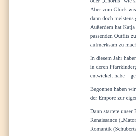
oder „Chorlis“ wie si
Aber zum Glück wiss
dann doch meistens 
Außerdem hat Katja 
passenden Outfits zu
aufmerksam zu mac
In diesem Jahr haben
in deren Pfarrkinder
entwickelt habe – ge
Begonnen haben wir 
der Empore zur eige
Dann startete unser
Renaissance („Maton
Romantik (Schuberts