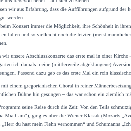
e uns liebevoll nennt – auf sich zu ziehen.
en wir aus Erfahrung, dass die Aufführungen aufgrund der
gut werden.
beim Konzert immer die Möglichkeit, ihre Schönheit in ihre
 entfalten und so vielleicht noch die letzten (meist männlichen
hen.
 wir unsere Abschlusskonzerte das erste mal in einer Kirche 
garten ich damals meine (mittlerweile abgeklungene) Aversio
sungen. Passend dazu gab es das erste Mal ein rein klassisc
mit einem gregorianischen Choral in reiner Männerbesetzun
ntlichen Bühne hin gesungen – das war schon ein ziemlich mä
 Programm seine Reise durch die Zeit: Von den Teils schmutzi
a Mia Cara“), ging es über die Wiener Klassik (Mozarts „A
 „Herr du hast mein Flehn vernommen“ und Schumanns „Ich b