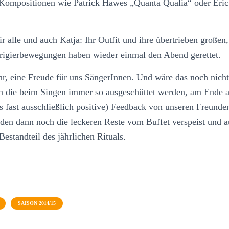
 Kompositionen wie Patrick Hawes „Quanta Qualia“ oder Eric
alle und auch Katja: Ihr Outfit und ihre übertrieben großen,
rigierbewegungen haben wieder einmal den Abend gerettet.
ahr, eine Freude für uns SängerInnen. Und wäre das noch nic
 die beim Singen immer so ausgeschüttet werden, am Ende 
ns fast ausschließlich positive) Feedback von unseren Freund
en dann noch die leckeren Reste vom Buffet verspeist und a
 Bestandteil des jährlichen Rituals.
SAISON 2014/15