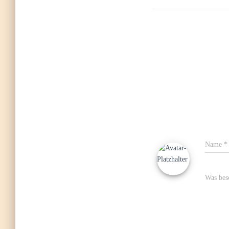
Name
*
Was besc