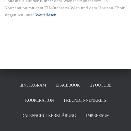
Gotteshaus auf der Bühne: dem Wiener Stephansdom. In
Kooperation mit dem TU-Orchester Wien und dem Horizon Choir
singen wir unter
Weiterlesen
INSTAGRAM
FACEBOOK
YOUTUBE
KOOPERATION
FREUND:INNENKREIS
DATENSCHUTZERKLÄRUNG
IMPRESSUM