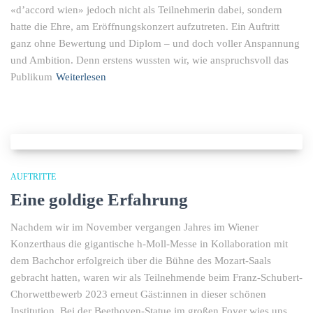
«d’accord wien» jedoch nicht als Teilnehmerin dabei, sondern
hatte die Ehre, am Eröffnungskonzert aufzutreten. Ein Auftritt
ganz ohne Bewertung und Diplom – und doch voller Anspannung
und Ambition. Denn erstens wussten wir, wie anspruchsvoll das
Publikum
Weiterlesen
AUFTRITTE
Eine goldige Erfahrung
Nachdem wir im November vergangen Jahres im Wiener
Konzerthaus die gigantische h-Moll-Messe in Kollaboration mit
dem Bachchor erfolgreich über die Bühne des Mozart-Saals
gebracht hatten, waren wir als Teilnehmende beim Franz-Schubert-
Chorwettbewerb 2023 erneut Gäst:innen in dieser schönen
Institution. Bei der Beethoven-Statue im großen Foyer wies uns