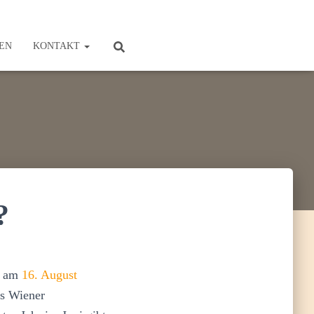
EN
KONTAKT
?
ir am
16. August
s Wiener