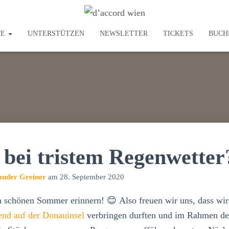
TE
UNTERSTÜTZEN
NEWSLETTER
TICKETS
BUCH
 bei tristem Regenwetter
ander Greiner
am
28. September 2020
en schönen Sommer erinnern! 😊 Also freuen wir uns, dass w
end auf der Donauinsel
verbringen durften und im Rahmen de