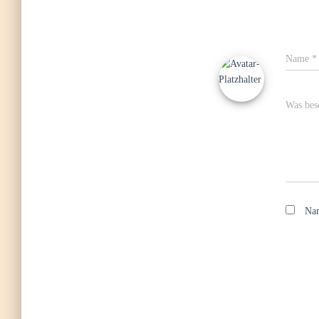
Name
*
Was besc
Nam