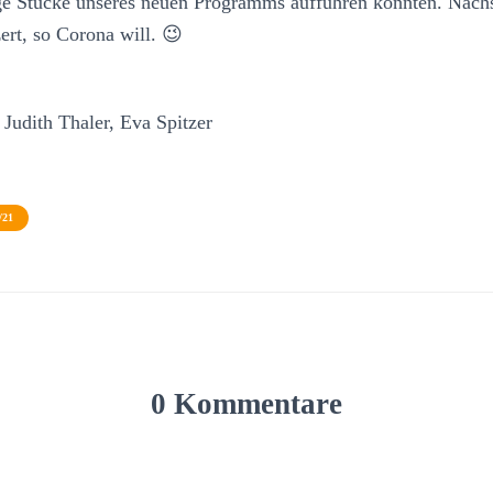
e Stücke unseres neuen Programms aufführen konnten. Nächst
rt, so Corona will. 😉
 Judith Thaler, Eva Spitzer
/21
0 Kommentare