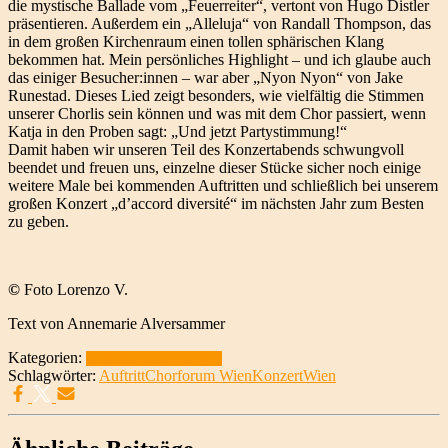
die mystische Ballade vom „Feuerreiter“, vertont von Hugo Distler
präsentieren. Außerdem ein „Alleluja“ von Randall Thompson, das
in dem großen Kirchenraum einen tollen sphärischen Klang
bekommen hat. Mein persönliches Highlight – und ich glaube auch
das einiger Besucher:innen – war aber „Nyon Nyon“ von Jake
Runestad. Dieses Lied zeigt besonders, wie vielfältig die Stimmen
unserer Chorlis sein können und was mit dem Chor passiert, wenn
Katja in den Proben sagt: „Und jetzt Partystimmung!“
Damit haben wir unseren Teil des Konzertabends schwungvoll
beendet und freuen uns, einzelne dieser Stücke sicher noch einige
weitere Male bei kommenden Auftritten und schließlich bei unserem
großen Konzert „d’accord diversité“ im nächsten Jahr zum Besten
zu geben.
©
Foto Lorenzo V.
Text von Annemarie Alversammer
Kategorien:
Auftritte
Saison 2023/24
Schlagwörter:
Auftritt
Chorforum Wien
Konzert
Wien