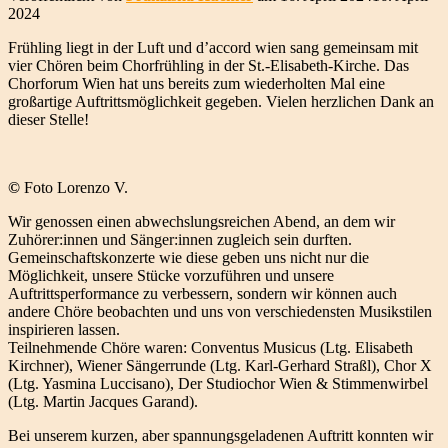
2024
Frühling liegt in der Luft und d’accord wien sang gemeinsam mit
vier Chören beim Chorfrühling in der St.-Elisabeth-Kirche. Das
Chorforum Wien hat uns bereits zum wiederholten Mal eine
großartige Auftrittsmöglichkeit gegeben. Vielen herzlichen Dank an
dieser Stelle!
©
Foto Lorenzo V.
Wir genossen einen abwechslungsreichen Abend, an dem wir
Zuhörer:innen und Sänger:innen zugleich sein durften.
Gemeinschaftskonzerte wie diese geben uns nicht nur die
Möglichkeit, unsere Stücke vorzuführen und unsere
Auftrittsperformance zu verbessern, sondern wir können auch
andere Chöre beobachten und uns von verschiedensten Musikstilen
inspirieren lassen.
Teilnehmende Chöre waren: Conventus Musicus (Ltg. Elisabeth
Kirchner), Wiener Sängerrunde (Ltg. Karl-Gerhard Straßl), Chor X
(Ltg. Yasmina Luccisano), Der Studiochor Wien & Stimmenwirbel
(Ltg. Martin Jacques Garand).
Bei unserem kurzen, aber spannungsgeladenen Auftritt konnten wir