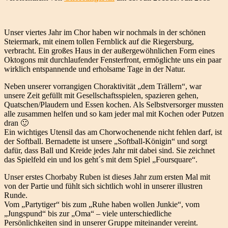
Unser viertes Jahr im Chor haben wir nochmals in der schönen
Steiermark, mit einem tollen Fernblick auf die Riegersburg,
verbracht. Ein großes Haus in der außergewöhnlichen Form eines
Oktogons mit durchlaufender Fensterfront, ermöglichte uns ein paar
wirklich entspannende und erholsame Tage in der Natur.
Neben unserer vorrangigen Choraktivität „dem Trällern“, war
unsere Zeit gefüllt mit Gesellschaftsspielen, spazieren gehen,
Quatschen/Plaudern und Essen kochen. Als Selbstversorger mussten
alle zusammen helfen und so kam jeder mal mit Kochen oder Putzen
dran 🙂
Ein wichtiges Utensil das am Chorwochenende nicht fehlen darf, ist
der Softball. Bernadette ist unsere „Softball-Königin“ und sorgt
dafür, dass Ball und Kreide jedes Jahr mit dabei sind. Sie zeichnet
das Spielfeld ein und los geht´s mit dem Spiel „Foursquare“.
Unser erstes Chorbaby Ruben ist dieses Jahr zum ersten Mal mit
von der Partie und fühlt sich sichtlich wohl in unserer illustren
Runde.
Vom „Partytiger“ bis zum „Ruhe haben wollen Junkie“, vom
„Jungspund“ bis zur „Oma“ – viele unterschiedliche
Persönlichkeiten sind in unserer Gruppe miteinander vereint.