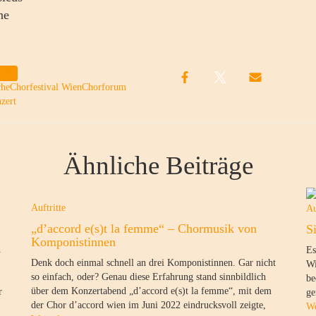
ne
/22
che
Chorfestival Wien
Chorforum
zert
Ähnliche Beiträge
Auftritte
Au
„d’accord e(s)t la femme“ – Chormusik von
S
Komponistinnen
n
Es
Denk doch einmal schnell an drei Komponistinnen. Gar nicht
Wi
so einfach, oder? Genau diese Erfahrung stand sinnbildlich
be
über dem Konzertabend „d’accord e(s)t la femme“, mit dem
r
ge
der Chor d’accord wien im Juni 2022 eindrucksvoll zeigte,
We