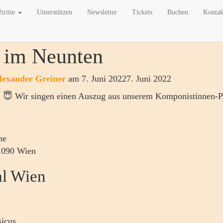
tritte
Unterstützen
Newsletter
Tickets
Buchen
Konta
 im Neunten
lexander Greiner
am
7. Juni 2022
7. Juni 2022
 😇 Wir singen einen Auszug aus unserem Komponistinnen
he
 1090 Wien
al Wien
icus